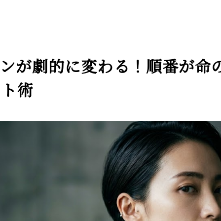
087-808-8818
インが劇的に変わる！順番が命
営業時間 10：00～22：00
（最終スタート時間〈月～土曜日〉20：00〈日曜日〉19：00）
ット術
施術のご予約
お問い合わせ