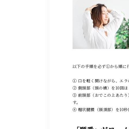
以下の手順を必ず①から順に
① 口を軽く開けながら、エラ
② 側頭部（頭の横）を10回
③ 前頭部（おでこの上あた
す。
④ 帽状腱膜（頭頂部）を10