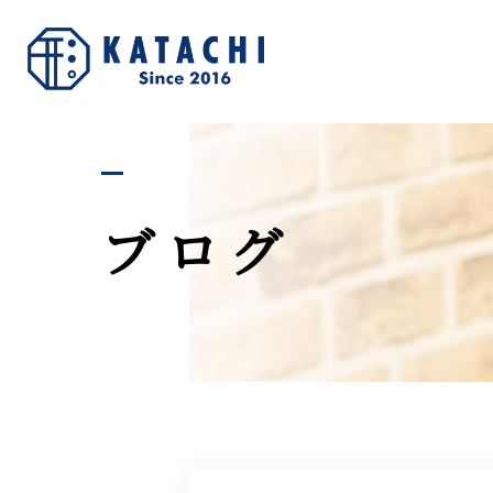
私た
ブログ
お
求