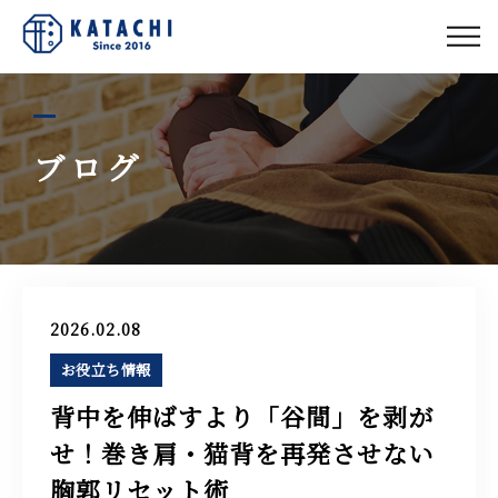
私たちについて
コース紹介
ブログ
お客様の声
スタッフ紹介
2026.02.08
お役立ち情報
ブログ
背中を伸ばすより「谷間」を剥が
せ！巻き肩・猫背を再発させない
アクセス
胸郭リセット術