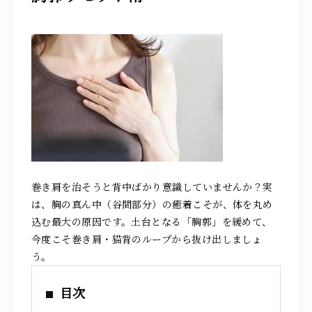
求人情報
087-808-8818
営業時間 10：00～22：00
（最終スタート時間〈月～土曜日〉20：00〈日曜日〉19：00）
巻き肩を治そうと背中ばかり意識していませんか？実
施術のご予約
は、胸の真ん中（谷間部分）の癒着こそが、体を丸め
込む最大の原因です。土台となる「胸郭」を緩めて、
今度こそ巻き肩・猫背のループから抜け出しましょ
お問い合わせ
う。
目次