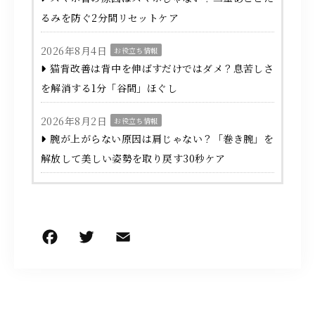
るみを防ぐ2分間リセットケア
2026年8月4日
お役立ち情報
猫背改善は背中を伸ばすだけではダメ？息苦しさ
を解消する1分「谷間」ほぐし
2026年8月2日
お役立ち情報
腕が上がらない原因は肩じゃない？「巻き腕」を
解放して美しい姿勢を取り戻す30秒ケア
F
T
E
共
a
w
m
有
c
it
ai
e
te
l