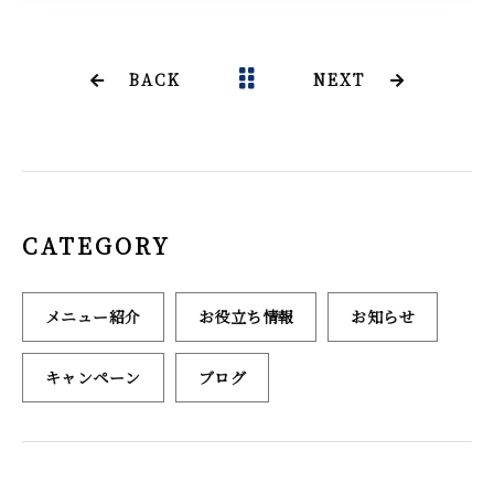
c
it
ai
e
te
l
b
r
BACK
NEXT
o
o
k
CATEGORY
メニュー紹介
お役立ち情報
お知らせ
キャンペーン
ブログ