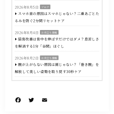
2026年8月5日
ブログ
スマホ首の原因はスマホじゃない？二重あごとた
るみを防ぐ2分間リセットケア
2026年8月4日
お役立ち情報
猫背改善は背中を伸ばすだけではダメ？息苦しさ
を解消する1分「谷間」ほぐし
2026年8月2日
お役立ち情報
腕が上がらない原因は肩じゃない？「巻き腕」を
解放して美しい姿勢を取り戻す30秒ケア
F
T
E
共
a
w
m
有