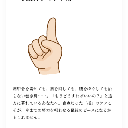
求人情報
087-808-8818
営業時間 10：00～22：00
（最終スタート時間〈月～土曜日〉20：00〈日曜日〉19：00）
施術のご予約
肩甲骨を寄せても、肩を回しても、腕をほぐしても治
らない巻き肩……。「もうどうすればいいの？」と途
方に暮れているあなたへ。盲点だった「指」のケアこ
お問い合わせ
そが、今までの努力を報わせる最後のピースになるか
もしれません。