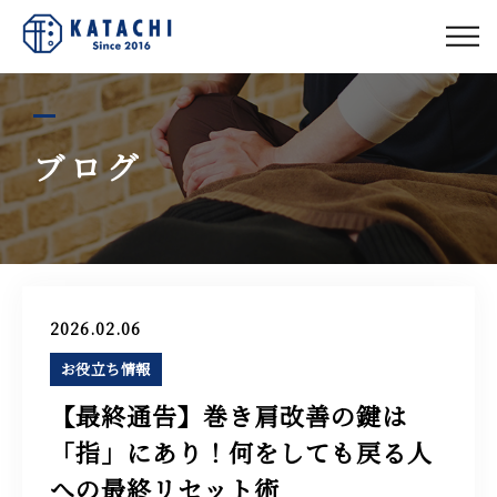
私たちについて
コース紹介
ブログ
お客様の声
スタッフ紹介
2026.02.06
お役立ち情報
ブログ
【最終通告】巻き肩改善の鍵は
「指」にあり！何をしても戻る人
アクセス
への最終リセット術