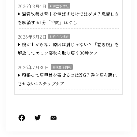
2026年8月4日
お役立ち情報
猫背改善は背中を伸ばすだけではダメ？息苦しさ
を解消する1分「谷間」ほぐし
2026年8月2日
お役立ち情報
腕が上がらない原因は肩じゃない？「巻き腕」を
解放して美しい姿勢を取り戻す30秒ケア
2026年7月30日
お役立ち情報
頑張って肩甲骨を寄せるのはNG？巻き肩を悪化
させない4ステップケア
F
T
E
共
a
w
m
有