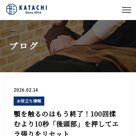
私たちについて
コース紹介
ブログ
お客様の声
スタッフ紹介
2026.02.14
お役立ち情報
ブログ
顎を触るのはもう終了！100回揉
むより10秒「後頭部」を押してエ
アクセス
ラ張りをリセット