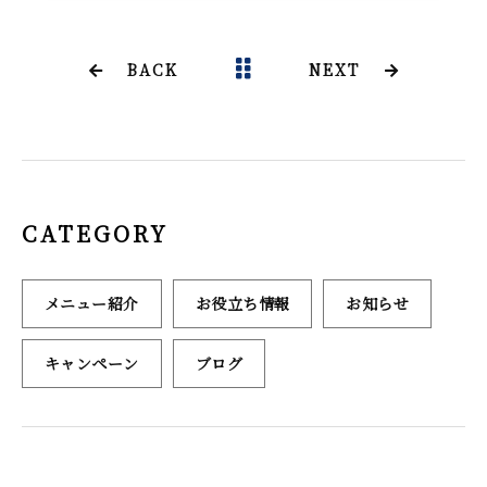
c
it
ai
e
te
l
b
r
BACK
NEXT
o
o
k
CATEGORY
メニュー紹介
お役立ち情報
お知らせ
キャンペーン
ブログ