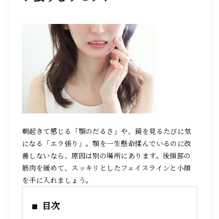
求人情報
087-808-8818
営業時間 10：00～22：00
（最終スタート時間〈月～土曜日〉20：00〈日曜日〉19：00）
朝起きて感じる「顎のだるさ」や、鏡を見るたびに気
施術のご予約
になる「エラ張り」。顎を一生懸命揉んでいるのに改
善しないなら、原因は別の場所にあります。後頭部の
筋肉を緩めて、スッキリとしたフェイスラインと小顔
お問い合わせ
を手に入れましょう。
目次