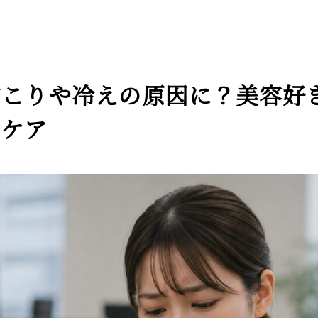
087-808-8818
こりや冷えの原因に？美容好き
営業時間 10：00～22：00
（最終スタート時間〈月～土曜日〉20：00〈日曜日〉19：00）
トケア
施術のご予約
お問い合わせ