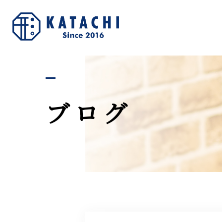
私た
ブログ
お
求